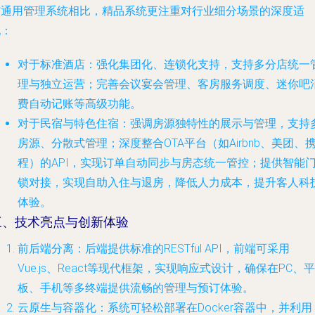
与通用管理系统相比，精品系统更注重对行业细分场景的深度适
配：
对于标准酒店
：强化集团化、连锁化支持，支持多分店统一
理与独立运营；完善会议宴会管理、客房服务调度、迷你吧
费自动记账等高级功能。
对于民宿与特色住宿
：强调房源独特性的展示与管理，支持
房源、分散式管理；深度整合OTA平台（如Airbnb、美团、
程）的API，实现订单自动同步与房态统一管控；提供智能
锁对接，实现自助入住与退房，降低人力成本，提升客人科
体验。
三、技术亮点与创新体验
前后端分离
：后端提供标准的RESTful API，前端可采用
Vue.js、React等现代框架，实现响应式设计，确保在PC、平
板、手机等多终端提供流畅的管理与预订体验。
云原生与容器化
：系统可轻松部署在Docker容器中，并利用