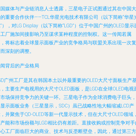
韩国媒体与产业链消息人士透露，三星电子正试图通过其在中国
的重要合作伙伴——TCL华星光电技术有限公司（以下简称“华星
”），对LG Display（以下简称“LGD”）位于中国广州的OLED显示
板工厂施加间接影响乃至谋求某种程度的控制权。这一传闻若属
实，将标志着全球显示面板产业的竞争格局与联盟关系出现一次
杂而深刻的调整。
传闻背后的产业格局
GD广州工厂是其在韩国本土以外最重要的OLED大尺寸面板生产
，主要生产电视用的大尺寸OLED面板，是LGD在全球OLED电视
板市场保持竞争力的关键一环。三星电子作为全球消费电子巨头
显示面板业务（三星显示，SDC）虽已战略性地大幅缩减LCD产
，并聚焦于QD-OLED等新一代显示技术，但在大尺寸OLED领域
其产能和市场份额与LGD相比仍有差距。直接收购或控制竞争对手
核心工厂面临巨大的商业、技术与反垄断壁垒，因此，通过第三