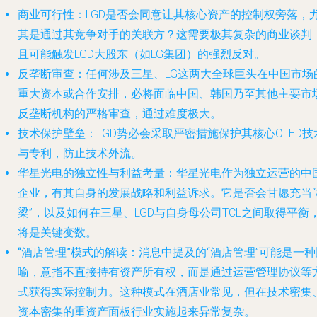
商业可行性
：LGD是否会同意让其核心资产的控制权旁落，
其是通过其竞争对手的关联方？这需要极其复杂的商业谈判
且可能触发LGD大股东（如LG集团）的强烈反对。
反垄断审查
：任何涉及三星、LG这两大全球巨头在中国市场
重大资本或合作安排，必将面临中国、韩国乃至其他主要市
反垄断机构的严格审查，通过难度极大。
技术保护壁垒
：LGD势必会采取严密措施保护其核心OLED技
与专利，防止技术外流。
华星光电的独立性与利益考量
：华星光电作为独立运营的中
企业，有其自身的发展战略和利益诉求。它是否会甘愿充当“
梁”，以及如何在三星、LGD与自身母公司TCL之间取得平衡
将是关键变数。
“酒店管理”模式的解读
：消息中提及的“酒店管理”可能是一种
喻，意指不直接持有资产所有权，而是通过运营管理协议等
式获得实际控制力。这种模式在酒店业常见，但在技术密集
资本密集的重资产面板行业实施起来异常复杂。