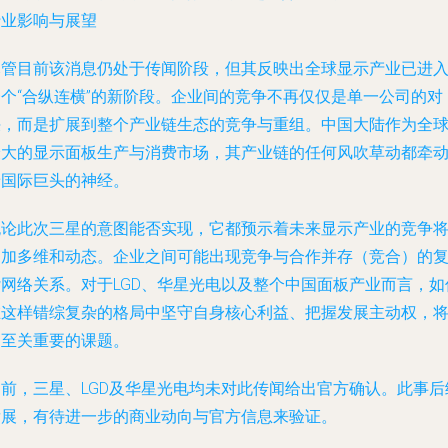
行业影响与展望
尽管目前该消息仍处于传闻阶段，但其反映出全球显示产业已进
一个“合纵连横”的新阶段。企业间的竞争不再仅仅是单一公司的对
决，而是扩展到整个产业链生态的竞争与重组。中国大陆作为全
最大的显示面板生产与消费市场，其产业链的任何风吹草动都牵
着国际巨头的神经。
无论此次三星的意图能否实现，它都预示着未来显示产业的竞争
更加多维和动态。企业之间可能出现竞争与合作并存（竞合）的
杂网络关系。对于LGD、华星光电以及整个中国面板产业而言，如
在这样错综复杂的格局中坚守自身核心利益、把握发展主动权，
是至关重要的课题。
目前，三星、LGD及华星光电均未对此传闻给出官方确认。此事后
发展，有待进一步的商业动向与官方信息来验证。