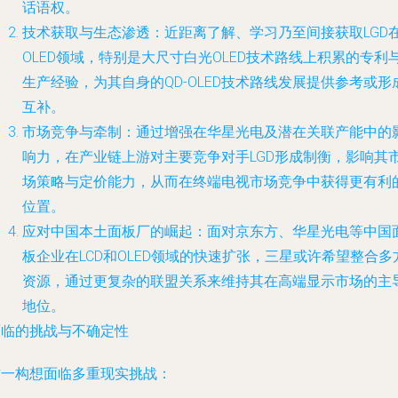
话语权。
技术获取与生态渗透
：近距离了解、学习乃至间接获取LGD
OLED领域，特别是大尺寸白光OLED技术路线上积累的专利
生产经验，为其自身的QD-OLED技术路线发展提供参考或形
互补。
市场竞争与牵制
：通过增强在华星光电及潜在关联产能中的
响力，在产业链上游对主要竞争对手LGD形成制衡，影响其
场策略与定价能力，从而在终端电视市场竞争中获得更有利
位置。
应对中国本土面板厂的崛起
：面对京东方、华星光电等中国
板企业在LCD和OLED领域的快速扩张，三星或许希望整合多
资源，通过更复杂的联盟关系来维持其在高端显示市场的主
地位。
面临的挑战与不确定性
这一构想面临多重现实挑战：