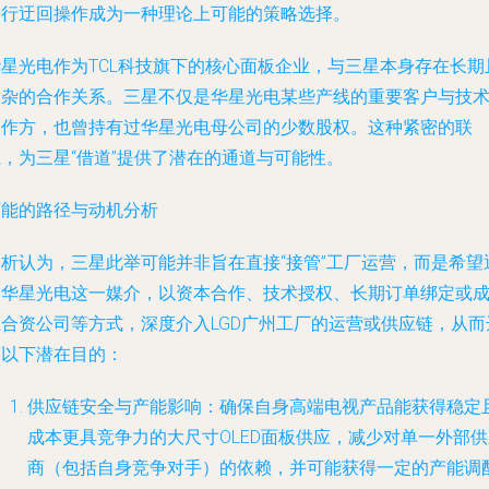
进行迂回操作成为一种理论上可能的策略选择。
华星光电作为TCL科技旗下的核心面板企业，与三星本身存在长期
复杂的合作关系。三星不仅是华星光电某些产线的重要客户与技
合作方，也曾持有过华星光电母公司的少数股权。这种紧密的联
，为三星“借道”提供了潜在的通道与可能性。
可能的路径与动机分析
分析认为，三星此举可能并非旨在直接“接管”工厂运营，而是希望
过华星光电这一媒介，以资本合作、技术授权、长期订单绑定或
立合资公司等方式，深度介入LGD广州工厂的运营或供应链，从而
到以下潜在目的：
供应链安全与产能影响
：确保自身高端电视产品能获得稳定
成本更具竞争力的大尺寸OLED面板供应，减少对单一外部供
商（包括自身竞争对手）的依赖，并可能获得一定的产能调